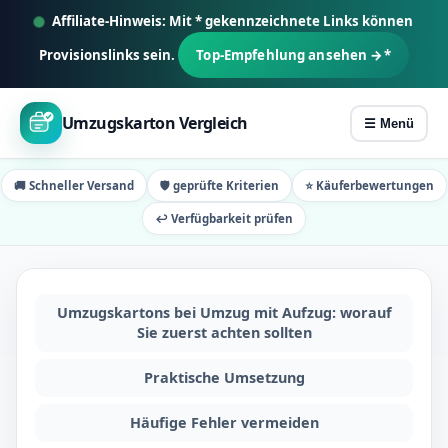
Z
Affiliate-Hinweis: Mit * gekennzeichnete Links können
u
Provisionslinks sein.
Top-Empfehlung ansehen →*
m
I
n
Umzugskarton Vergleich
☰ Menü
h
a
🚚 Schneller Versand
🛡️ geprüfte Kriterien
⭐ Käuferbewertungen
l
↩️ Verfügbarkeit prüfen
t
s
p
r
Umzugskartons bei Umzug mit Aufzug: worauf
Sie zuerst achten sollten
i
n
Praktische Umsetzung
g
e
Häufige Fehler vermeiden
n