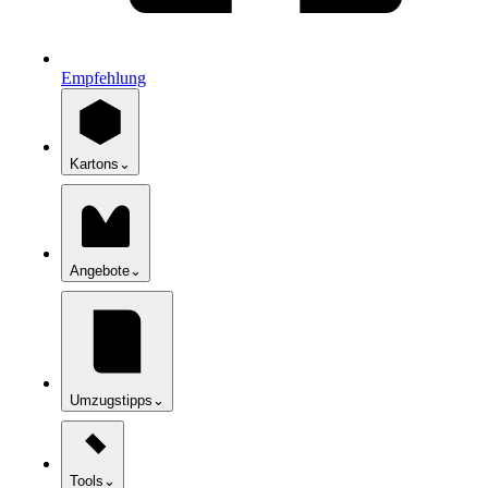
Empfehlung
Kartons
⌄
Angebote
⌄
Umzugstipps
⌄
Tools
⌄