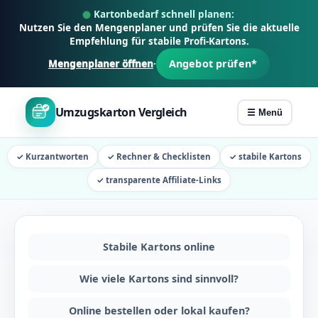
Z
Kartonbedarf schnell planen:
u
Nutzen Sie den Mengenplaner und prüfen Sie die aktuelle
Empfehlung für stabile Profi-Kartons.
m
Angebot prüfen*
Mengenplaner öffnen
·
I
n
h
Umzugskarton Vergleich
☰ Menü
a
l
✓ Kurzantworten
✓ Rechner & Checklisten
✓ stabile Kartons
t
s
✓ transparente Affiliate-Links
p
r
i
Stabile Kartons online
n
g
Wie viele Kartons sind sinnvoll?
e
Online bestellen oder lokal kaufen?
n