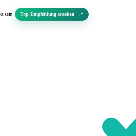
ks sein.
Top-Empfehlung ansehen →*