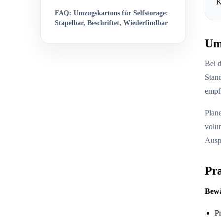
K
FAQ: Umzugskartons für Selfstorage:
Stapelbar, Beschriftet, Wiederfindbar
Umz
Bei d
Stand
empf
Plane
volum
Ausp
Pr
Bewä
P