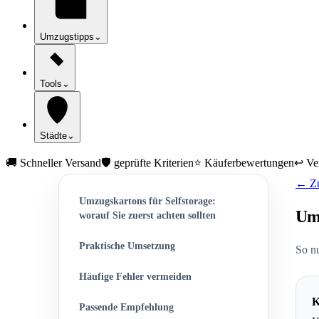
Umzugstipps
⌄
Tools
⌄
Städte
⌄
🚚 Schneller Versand
🛡️ geprüfte Kriterien
⭐ Käuferbewertungen
↩️ Ve
← Zu
Umzugskartons für Selfstorage:
Umz
worauf Sie zuerst achten sollten
Praktische Umsetzung
So nu
Häufige Fehler vermeiden
K
Passende Empfehlung