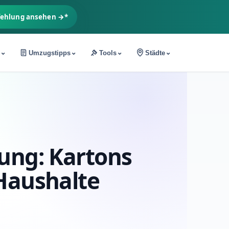
fehlung ansehen →*
⌄
⌄
⌄
⌄
Umzugstipps
Tools
Städte
ung: Kartons
Haushalte