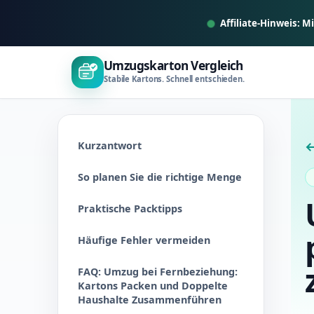
Z
Affiliate-Hinweis: M
u
m
Umzugskarton Vergleich
I
Stabile Kartons. Schnell entschieden.
n
h
a
l
Kurzantwort
←
t
So planen Sie die richtige Menge
s
p
Praktische Packtipps
r
i
Häufige Fehler vermeiden
n
FAQ: Umzug bei Fernbeziehung:
g
Kartons Packen und Doppelte
e
Haushalte Zusammenführen
n