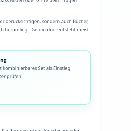
 dass Boden oder Griffe beim Tragen
mer berücksichtigen, sondern auch Bücher,
noch herumliegt. Genau dort entsteht meist
ung
 kombinierbares Set als Einstieg.
ter prüfen.
Sie Reservekartons für schwere oder