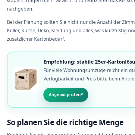
stapeln, tragen mehr Gewicht und reduzieren das Risiko,
nachgeben.
Bei der Planung sollten Sie nicht nur die Anzahl der Zim
Keller, Küche, Deko, Kleidung und alles, was kurzfristig 
zusätzlicher Kartonbedarf.
Empfehlung: stabile 25er-Kartonlös
Für viele Wohnungsumzüge reicht ein gut
Verfügbarkeit und Preis bitte beim Anbie
Angebot prüfen*
So planen Sie die richtige Menge
Beginnen Sie mit einer groben Zimmerzahl und ergänzen 