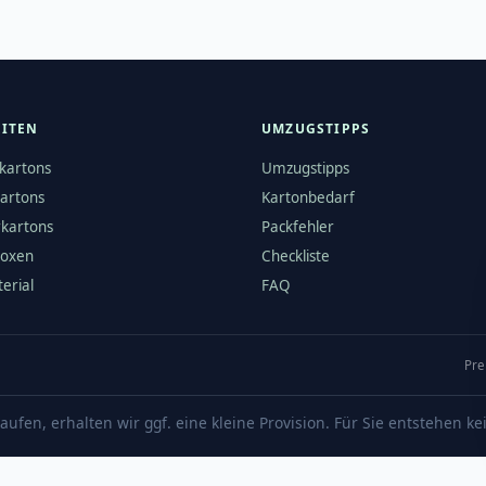
EITEN
UMZUGSTIPPS
kartons
Umzugstipps
artons
Kartonbedarf
rkartons
Packfehler
boxen
Checkliste
erial
FAQ
Pre
aufen, erhalten wir ggf. eine kleine Provision. Für Sie entstehen k