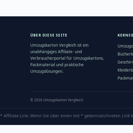
ÜBER DIESE SEITE
KERNS
Umzugskarton Vergleich ist ein
Umzugs
unabhängiges Affiliate- und
Bücherk
Verbraucherportal für Umzugskartons,
Geschir
Packmaterial und praktische
Kleider
Umzugslösungen.
Packmat
©
2026
Umzugskarton Vergleich
* Affiliate-Link: Wenn Sie über einen mit * gekennzeichneten Link k