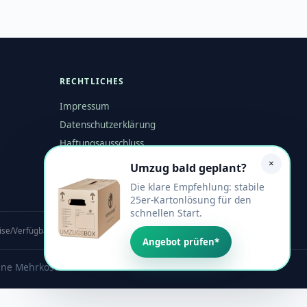
RECHTLICHES
Impressum
Datenschutzerklärung
Haftungsausschluss
×
Umzug bald geplant?
Die klare Empfehlung: stabile
25er-Kartonlösung für den
schnellen Start.
ise/Verfügbarkeit bitte beim Anbieter prüfen. Kein Online-Shop.
Angebot prüfen*
eine Mehrkosten.