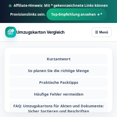
Z
Affiliate-Hinweis: Mit * gekennzeichnete Links können
u
Provisionslinks sein.
Top-Empfehlung ansehen →*
m
I
n
Umzugskarton Vergleich
☰ Menü
h
a
l
Kurzantwort
t
s
So planen Sie die richtige Menge
p
r
Praktische Packtipps
i
Häufige Fehler vermeiden
n
g
FAQ: Umzugskartons für Akten und Dokumente:
e
Sicher Sortieren und Beschriften
n