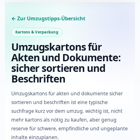
Wie viele Kartons sollte ich als Reserve
einplanen?
← Zur Umzugstipps-Übersicht
Sind gebrauchte Kartons ausreichend?
Kartons & Verpackung
Wann sollte ich Kartons bestellen?
Umzugskartons für
Akten und Dokumente:
sicher sortieren und
Beschriften
Umzugskartons für akten und dokumente sicher
sortieren und beschriften ist eine typische
suchfrage kurz vor dem umzug. wichtig ist, nicht
mehr kartons als nötig zu kaufen, aber genug
reserve für schwere, empfindliche und ungeplante
inhalte einzuplanen.