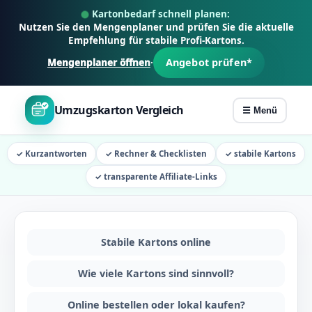
Z
Kartonbedarf schnell planen:
u
Nutzen Sie den Mengenplaner und prüfen Sie die aktuelle
Empfehlung für stabile Profi-Kartons.
m
Angebot prüfen*
Mengenplaner öffnen
·
I
n
h
Umzugskarton Vergleich
☰ Menü
a
l
✓ Kurzantworten
✓ Rechner & Checklisten
✓ stabile Kartons
t
s
✓ transparente Affiliate-Links
p
r
i
Stabile Kartons online
n
g
Wie viele Kartons sind sinnvoll?
e
Online bestellen oder lokal kaufen?
n