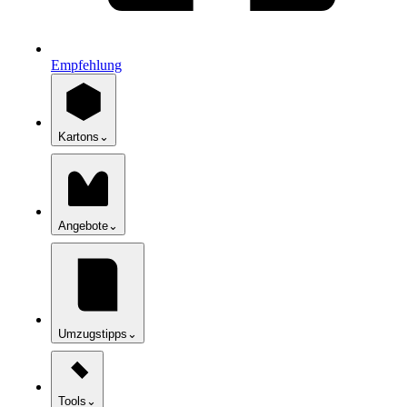
Empfehlung
Kartons
⌄
Angebote
⌄
Umzugstipps
⌄
Tools
⌄