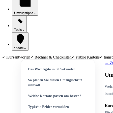
Umzugstipps
⌄
Tools
⌄
Städte
⌄
✓ Kurzantworten
✓ Rechner & Checklisten
✓ stabile Kartons
✓ transp
← Zu
Das Wichtigste in 30 Sekunden
Umz
So planen Sie diesen Umzugsschritt
sinnvoll
Welch
beant
Welche Kartons passen am besten?
Kurz
Typische Fehler vermeiden
Für d