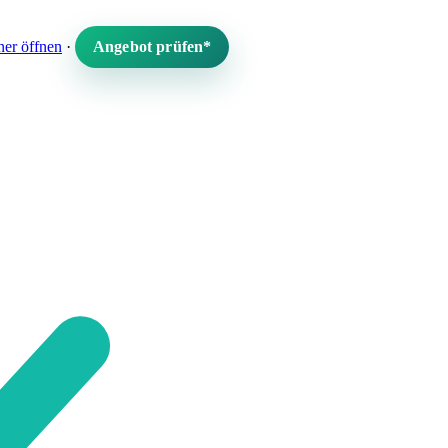
er öffnen
·
Angebot prüfen*