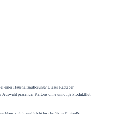
ei einer Haushaltsauflösung? Dieser Ratgeber
 der Auswahl passender Kartons ohne unnötige Produktflut.
e klare, stabile und leicht beschriftbare Kartonlösung