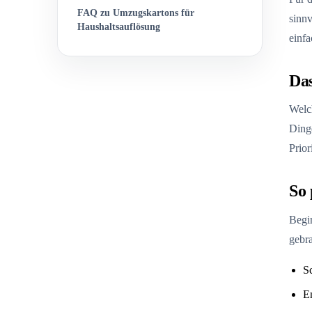
FAQ zu Umzugskartons für
sinnv
Haushaltsauflösung
einfa
Das
Welch
Dinge
Priori
So 
Begi
gebra
Sc
Em