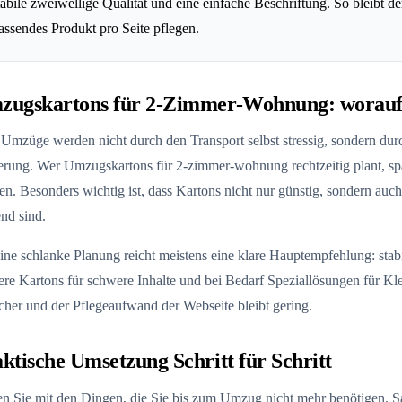
tabile zweiwellige Qualität und eine einfache Beschriftung. So bleibt 
assendes Produkt pro Seite pflegen.
zugskartons für 2-Zimmer-Wohnung: worauf
 Umzüge werden nicht durch den Transport selbst stressig, sondern du
ierung. Wer Umzugskartons für 2-zimmer-wohnung rechtzeitig plant, 
n. Besonders wichtig ist, dass Kartons nicht nur günstig, sondern auch 
nd sind.
ine schlanke Planung reicht meistens eine klare Hauptempfehlung: sta
ere Kartons für schwere Inhalte und bei Bedarf Speziallösungen für K
cher und der Pflegeaufwand der Webseite bleibt gering.
ktische Umsetzung Schritt für Schritt
en Sie mit den Dingen, die Sie bis zum Umzug nicht mehr benötigen. Sa