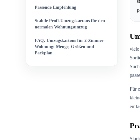
s
Passende Empfehlung
p
Stabile Profi-Umzugskartons für den
normalen Wohnungsumzug
Um
FAQ: Umzugskartons für 2-Zimmer-
Wohnung: Menge, Größen und
viele
Packplan
Sort
Suche
passe
Für e
klein
einfa
Pra
Start