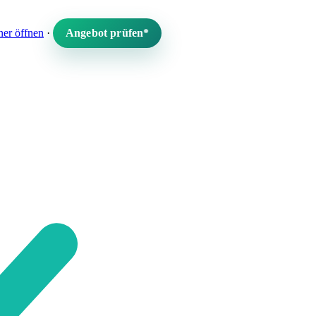
er öffnen
·
Angebot prüfen*