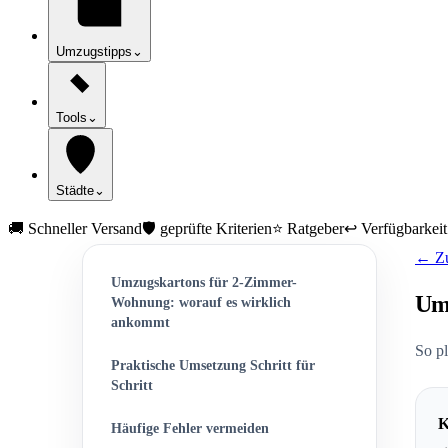
Umzugstipps
⌄
Tools
⌄
Städte
⌄
🚚 Schneller Versand
🛡️ geprüfte Kriterien
⭐ Ratgeber
↩️ Verfügbarkeit
← Zu
Umzugskartons für 2-Zimmer-
Um
Wohnung: worauf es wirklich
ankommt
So p
Praktische Umsetzung Schritt für
Schritt
K
Häufige Fehler vermeiden