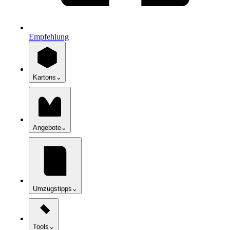
Empfehlung
Kartons
⌄
Angebote
⌄
Umzugstipps
⌄
Tools
⌄