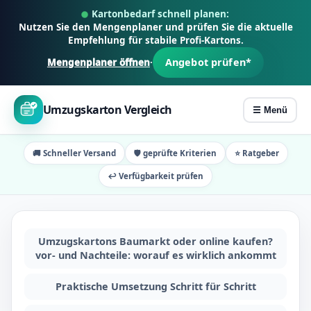
Z
Kartonbedarf schnell planen:
u
Nutzen Sie den Mengenplaner und prüfen Sie die aktuelle
Empfehlung für stabile Profi-Kartons.
m
Angebot prüfen*
Mengenplaner öffnen
·
I
n
h
Umzugskarton Vergleich
☰ Menü
a
l
🚚 Schneller Versand
🛡️ geprüfte Kriterien
⭐ Ratgeber
t
s
↩️ Verfügbarkeit prüfen
p
r
i
Umzugskartons Baumarkt oder online kaufen?
n
vor- und Nachteile: worauf es wirklich ankommt
g
Praktische Umsetzung Schritt für Schritt
e
n