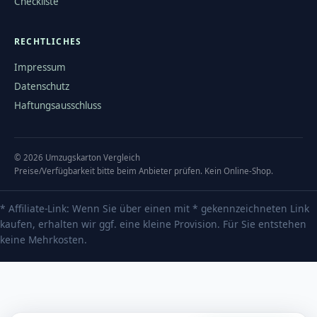
Checkliste
RECHTLICHES
Impressum
Datenschutz
Haftungsausschluss
©
2026
Umzugskarton Vergleich
Preise/Verfügbarkeit bitte beim Anbieter prüfen. Kein Online-Shop.
* Affiliate-Link: Wenn Sie über einen mit * gekennzeichneten Link
kaufen, erhalten wir ggf. eine kleine Provision. Für Sie entstehen
keine Mehrkosten.