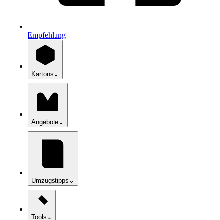
Empfehlung
Kartons
⌄
Angebote
⌄
Umzugstipps
⌄
Tools
⌄